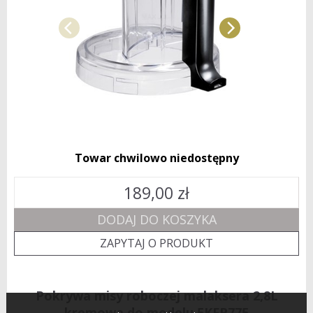
Towar chwilowo niedostępny
189,00
zł
DODAJ DO KOSZYKA
ZAPYTAJ O PRODUKT
Pokrywa misy roboczej malaksera 2,8L
kremowa do modelu 5KFP775