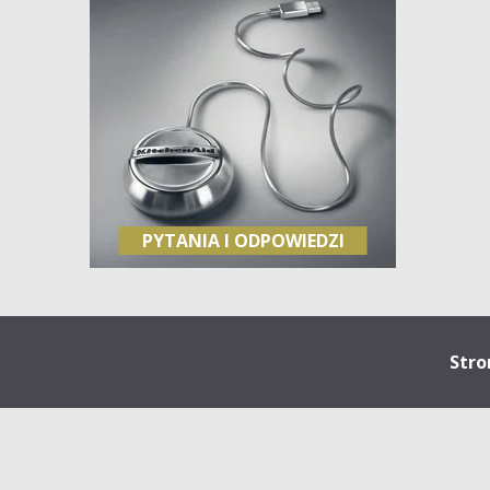
PYTANIA I ODPOWIEDZI
Stro