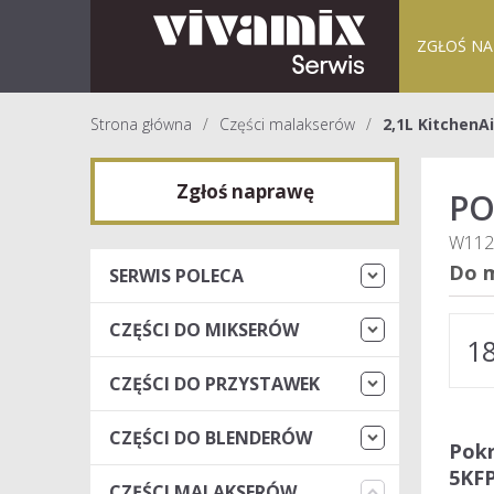
ZGŁOŚ N
Strona główna
Części malakserów
2,1L KitchenA
Zgłoś naprawę
PO
W112
Do m
SERWIS POLECA
CZĘŚCI DO MIKSERÓW
1
CZĘŚCI DO PRZYSTAWEK
CZĘŚCI DO BLENDERÓW
Pokr
5KFP
CZĘŚCI MALAKSERÓW