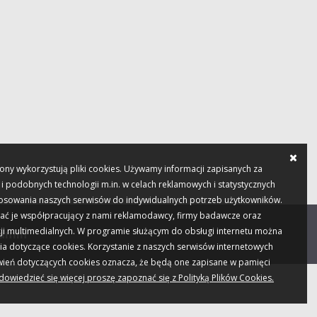
ony wykorzystują pliki cookies. Używamy informacji zapisanych za
 podobnych technologii m.in. w celach reklamowych i statystycznych
tosowania naszych serwisów do indywidualnych potrzeb użytkowników.
ać je współpracujący z nami reklamodawcy, firmy badawcze oraz
ji multimedialnych. W programie służącym do obsługi internetu można
amin
ia dotyczące cookies. Korzystanie z naszych serwisów internetowych
wień dotyczących cookies oznacza, że będą one zapisane w pamięci
dowiedzieć się więcej proszę zapoznać się z Polityką Plików Cookies.