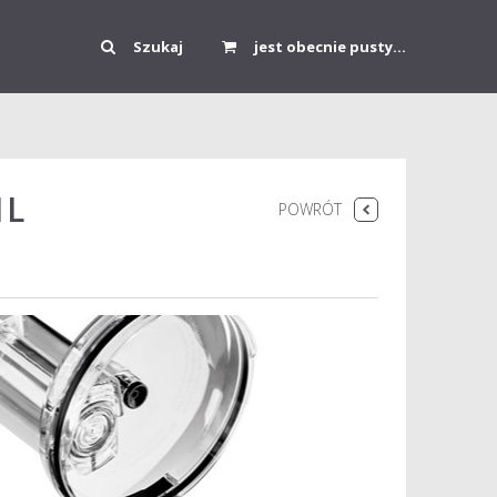
Szukaj
jest obecnie pusty...
1L
POWRÓT