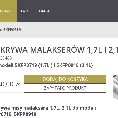
APRAWĘ
FAQ
KONTAKT
id 5KFP0919
KRYWA MALAKSERÓW 1,7L I 2,
39488
odeli 5KFP0719 (1,7L ) i 5KFP0919 (2,1L)
DODAJ DO KOSZYKA
80,00
zł
ZAPYTAJ O PRODUKT
ywa misy malaksera 1,7L, 2,1L do modeli
0719, 5KFP0919